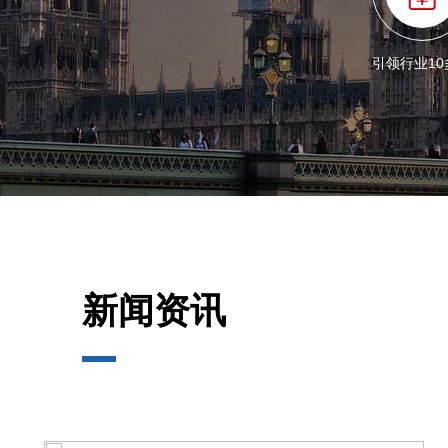
引领行业10
新闻资讯